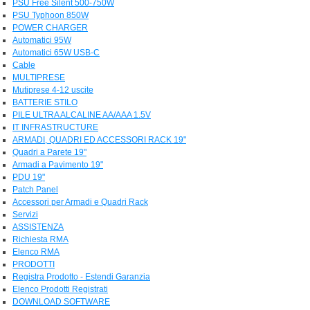
PSU Free Silent 500-750W
PSU Typhoon 850W
POWER CHARGER
Automatici 95W
Automatici 65W USB-C
Cable
MULTIPRESE
Mutiprese 4-12 uscite
BATTERIE STILO
PILE ULTRA ALCALINE AA/AAA 1.5V
IT INFRASTRUCTURE
ARMADI, QUADRI ED ACCESSORI RACK 19"
Quadri a Parete 19"
Armadi a Pavimento 19"
PDU 19"
Patch Panel
Accessori per Armadi e Quadri Rack
Servizi
ASSISTENZA
Richiesta RMA
Elenco RMA
PRODOTTI
Registra Prodotto - Estendi Garanzia
Elenco Prodotti Registrati
DOWNLOAD SOFTWARE