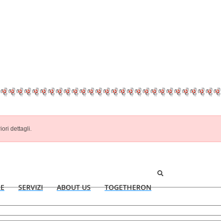
iori dettagli.
RE
SERVIZI
ABOUT US
TOGETHERON