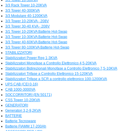
3/3 Rack Tower 10-20KVA
3/3 Tower 40-300KVA
3/3 Modulare 40-1200KVA
3/3 Tower 10-20KVA - 208V
3/3 Tower 30-40 KVA - 208V
3/1 Tower 10-20KVA Batterie Hot-Swap
3/3 Tower 10-30KVA Batterie Hot-Swap
3/3 Tower 40-60KVA Batterie Hot-Swap
3/3 Tower 80-100KVA Batterie Hot-Swap
STABILIZZATORI
Stabilizzatori Power Reg 1-3KVA
Stabilizzatori Monofase a Controllo Elettronico 4,5-20KVA
Stabilizzatori Bidirezionali Monofase a Controllo Elettronico 7,5-10KVA
Stabilizzatori Trifase a Controllo Elettronico 15-120KVA
Stabilizzatori Trifase a SCR a controllo elettronico 100-1200KVA
UPS CAB (CEI 0-16)
CAB 1000-3000VA
SOCCORRITORI (EN 50171)
CSS Tower 10-20KVA
GENERATORI
Generatori 3,2-9,2KVA
BATTERIE
Batterie Tecnoware
Batterie FIAMM 17-200Ah