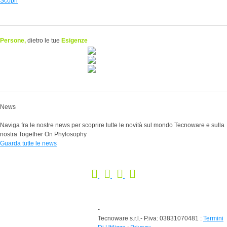
Scopri
Persone,
dietro le tue
Esigenze
News
Naviga fra le nostre news per scoprire tutte le novità sul mondo Tecnoware e sulla
nostra Together On Phylosophy
Guarda tutte le news
-
Tecnoware s.r.l.- P.iva: 03831070481
:
Termini