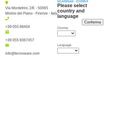
Di Utilizzo
:
Privacy
Please select
Via Montetrini, 2/E - 50065
country and
Molino del Piano - Firenze - Italy
language
Conferma
+39 055 88404
Country
+39 055 8367457
Language
info@tecnoware.com