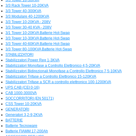
3/3 Rack Tower 10-20KVA
3/3 Tower 40-300KVA
3/3 Modulare 40-1200KVA
3/3 Tower 10-20KVA - 208V
3/3 Tower 30-40 KVA - 208V
3/1 Tower 10-20KVA Batterie Hot-Swap
3/3 Tower 10-30KVA Batterie Hot-Swap
3/3 Tower 40-60KVA Batterie Hot-Swap
3/3 Tower 80-100KVA Batterie Hot-Swap
STABILIZZATORI
Stabilizzatori Power Reg 1-3KVA
Stabilizzatori Monofase a Controllo Elettronico 4,5-20KVA
Stabilizzatori Bidirezionali Monofase a Controllo Elettronico 7,5-10KVA
Stabilizzatori Trifase a Controllo Elettronico 15-120KVA
Stabilizzatori Trifase a SCR a controllo elettronico 100-1200KVA
UPS CAB (CEI 0-16)
CAB 1000-3000VA
SOCCORRITORI (EN 50171)
CSS Tower 10-20KVA
GENERATORI
Generatori 3,2-9,2KVA
BATTERIE
Batterie Tecnoware
Batterie FIAMM 17-200Ah