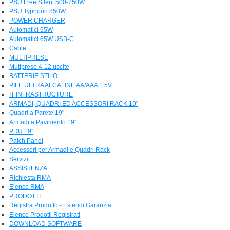
PSU Free Silent 500-750W
PSU Typhoon 850W
POWER CHARGER
Automatici 95W
Automatici 65W USB-C
Cable
MULTIPRESE
Mutiprese 4-12 uscite
BATTERIE STILO
PILE ULTRA ALCALINE AA/AAA 1.5V
IT INFRASTRUCTURE
ARMADI, QUADRI ED ACCESSORI RACK 19"
Quadri a Parete 19"
Armadi a Pavimento 19"
PDU 19"
Patch Panel
Accessori per Armadi e Quadri Rack
Servizi
ASSISTENZA
Richiesta RMA
Elenco RMA
PRODOTTI
Registra Prodotto - Estendi Garanzia
Elenco Prodotti Registrati
DOWNLOAD SOFTWARE