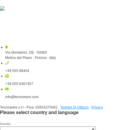
Via Montetrini, 2/E - 50065
Molino del Piano - Firenze - Italy
+39 055 88404
+39 055 8367457
info@tecnoware.com
Tecnoware s.r.l.- P.iva: 03831070481
:
Termini Di Utilizzo
:
Privacy
Please select country and language
Country