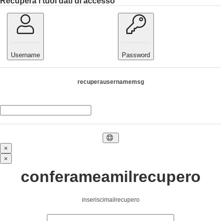
Recupera i tuoi dati di accesso
Username
Password
recuperausernamemsg
×
×
conferameamilrecupero
inseriscimailrecupero