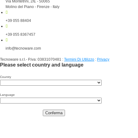
Via Montetrini, 2/E - 50065
Molino del Piano - Firenze - Italy
+39 055 88404
+39 055 8367457
info@tecnoware.com
Tecnoware s.r.l.- P.iva: 03831070481
:
Termini Di Utilizzo
:
Privacy
Please select country and language
Country
Language
Conferma