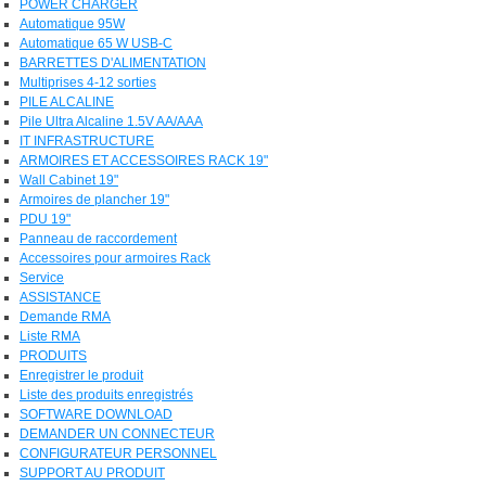
POWER CHARGER
Automatique 95W
Automatique 65 W USB-C
BARRETTES D'ALIMENTATION
Multiprises 4-12 sorties
PILE ALCALINE
Pile Ultra Alcaline 1.5V AA/AAA
IT INFRASTRUCTURE
ARMOIRES ET ACCESSOIRES RACK 19"
Wall Cabinet 19"
Armoires de plancher 19"
PDU 19"
Panneau de raccordement
Accessoires pour armoires Rack
Service
ASSISTANCE
Demande RMA
Liste RMA
PRODUITS
Enregistrer le produit
Liste des produits enregistrés
SOFTWARE DOWNLOAD
DEMANDER UN CONNECTEUR
CONFIGURATEUR PERSONNEL
SUPPORT AU PRODUIT