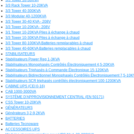
3/3 Rack Tower 10-20KVA
3/3 Tower 40-300KVA
3/3 Modular 40-1200KVA
3/3 Tower 30-40 KVA - 208V
3/3 Tower 10-20KVA - 208V
3/1 Tower 10-20KVA Piles à échange à chaud
3/3 Tower 10-30KVA Piles à échange à chaud
3/3 Tower 80-100KVA Batteries remplaçables à chaud
3/3 Tower 40-60KVA Batteries remplaçables à chaud
STABILISATEURS
Stabilisateurs Power Reg 1-3KVA
Stabilisateurs Monophasés Contrôlés Électroniquement 4,5-20KVA
Stabilisateurs Triphasés à Commande Électronique 15-120KVA
Stabilisateurs Bidirectionnel Monophasés Contrôlés Électroniquement 7,5-10
Stabilisateurs SCR triphasés contrôlés électroniquement 100-1200KVA
CABINE UPS (CEI 0-16)
CAB 1000-3000VA
SYSTÈME D'APPROVISIONNEMENT CENTRAL (EN 50171)
CSS Tower 10-20KVA
GÉNÉRATEURS
Générateurs 3,2-9,2KVA
BATTERIES
Batteries Tecnoware
ACCESSOIRES UPS