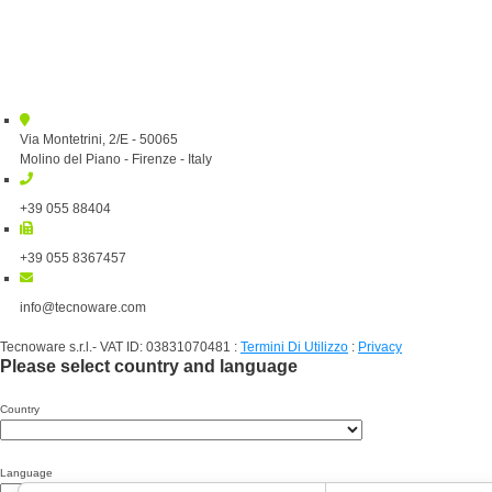
Via Montetrini, 2/E - 50065
Molino del Piano - Firenze - Italy
+39 055 88404
+39 055 8367457
info@tecnoware.com
Tecnoware s.r.l.- VAT ID: 03831070481
:
Termini Di Utilizzo
:
Privacy
Please select country and language
Country
Language