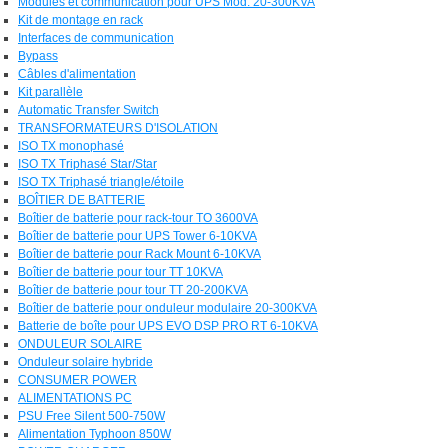
Modules et communication pour UPS Mod. 20-300KVA
Kit de montage en rack
Interfaces de communication
Bypass
Câbles d'alimentation
Kit parallèle
Automatic Transfer Switch
TRANSFORMATEURS D'ISOLATION
ISO TX monophasé
ISO TX Triphasé Star/Star
ISO TX Triphasé triangle/étoile
BOÎTIER DE BATTERIE
Boîtier de batterie pour rack-tour TO 3600VA
Boîtier de batterie pour UPS Tower 6-10KVA
Boîtier de batterie pour Rack Mount 6-10KVA
Boîtier de batterie pour tour TT 10KVA
Boîtier de batterie pour tour TT 20-200KVA
Boîtier de batterie pour onduleur modulaire 20-300KVA
Batterie de boîte pour UPS EVO DSP PRO RT 6-10KVA
ONDULEUR SOLAIRE
Onduleur solaire hybride
CONSUMER POWER
ALIMENTATIONS PC
PSU Free Silent 500-750W
Alimentation Typhoon 850W