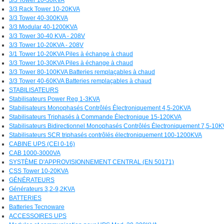
3/3 Rack Tower 10-20KVA
3/3 Tower 40-300KVA
3/3 Modular 40-1200KVA
3/3 Tower 30-40 KVA - 208V
3/3 Tower 10-20KVA - 208V
3/1 Tower 10-20KVA Piles à échange à chaud
3/3 Tower 10-30KVA Piles à échange à chaud
3/3 Tower 80-100KVA Batteries remplaçables à chaud
3/3 Tower 40-60KVA Batteries remplaçables à chaud
STABILISATEURS
Stabilisateurs Power Reg 1-3KVA
Stabilisateurs Monophasés Contrôlés Électroniquement 4,5-20KVA
Stabilisateurs Triphasés à Commande Électronique 15-120KVA
Stabilisateurs Bidirectionnel Monophasés Contrôlés Électroniquement 7,5-10
Stabilisateurs SCR triphasés contrôlés électroniquement 100-1200KVA
CABINE UPS (CEI 0-16)
CAB 1000-3000VA
SYSTÈME D'APPROVISIONNEMENT CENTRAL (EN 50171)
CSS Tower 10-20KVA
GÉNÉRATEURS
Générateurs 3,2-9,2KVA
BATTERIES
Batteries Tecnoware
ACCESSOIRES UPS