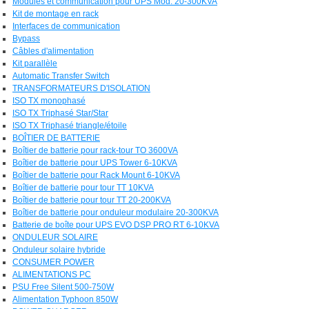
Modules et communication pour UPS Mod. 20-300KVA
Kit de montage en rack
Interfaces de communication
Bypass
Câbles d'alimentation
Kit parallèle
Automatic Transfer Switch
TRANSFORMATEURS D'ISOLATION
ISO TX monophasé
ISO TX Triphasé Star/Star
ISO TX Triphasé triangle/étoile
BOÎTIER DE BATTERIE
Boîtier de batterie pour rack-tour TO 3600VA
Boîtier de batterie pour UPS Tower 6-10KVA
Boîtier de batterie pour Rack Mount 6-10KVA
Boîtier de batterie pour tour TT 10KVA
Boîtier de batterie pour tour TT 20-200KVA
Boîtier de batterie pour onduleur modulaire 20-300KVA
Batterie de boîte pour UPS EVO DSP PRO RT 6-10KVA
ONDULEUR SOLAIRE
Onduleur solaire hybride
CONSUMER POWER
ALIMENTATIONS PC
PSU Free Silent 500-750W
Alimentation Typhoon 850W