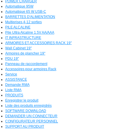
POWER CHARGER
Automatique 95W
Automatique 65 W USB-C
BARRETTES D'ALIMENTATION
Multiprises 4-12 sorties
PILE ALCALINE
Pile Ultra Alcaline 1.5V AA/AAA
IT INFRASTRUCTURE
ARMOIRES ET ACCESSOIRES RACK 19"
Wall Cabinet 19"
Armoires de plancher 19"
PDU 19"
Panneau de raccordement
Accessoires pour armoires Rack
Service
ASSISTANCE
Demande RMA
Liste RMA
PRODUITS
Enregistrer le produit
Liste des produits enregistrés
SOFTWARE DOWNLOAD
DEMANDER UN CONNECTEUR
CONFIGURATEUR PERSONNEL
SUPPORT AU PRODUIT